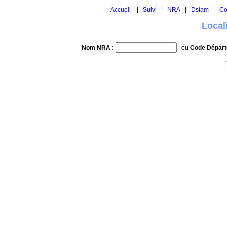
Accueil
|
Suivi
|
NRA
|
Dslam
|
Co
Local
Nom NRA :
ou
Code Départ