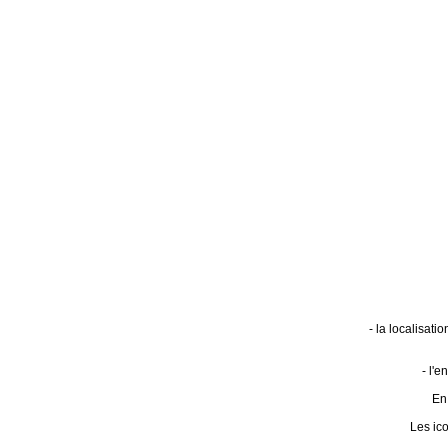
- la localisat
- l'
En 
Les ic