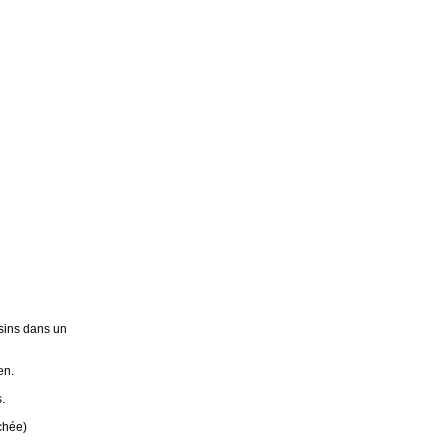
sins dans un
en.
.
chée)