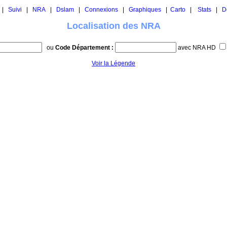
|
Suivi
|
NRA
|
Dslam
|
Connexions
|
Graphiques
|
Carto
|
Stats
|
D
Localisation des NRA
ou
Code Département :
avec NRA HD
Voir la Légende