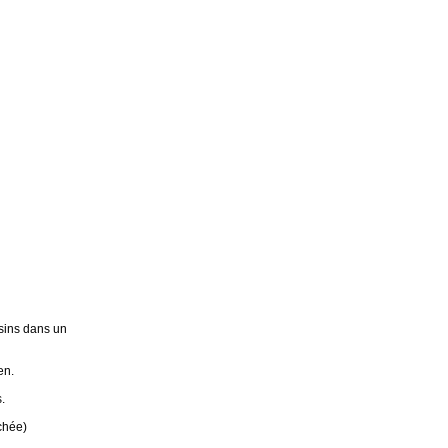
sins dans un
en.
.
chée)