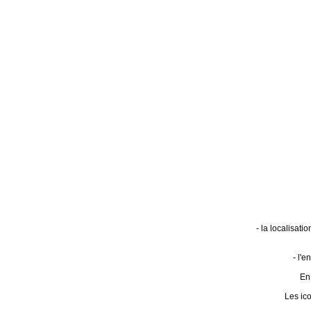
- la localisat
- l'
En 
Les ic