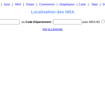
|
Suivi
|
NRA
|
Dslam
|
Connexions
|
Graphiques
|
Carto
|
Stats
|
D
Localisation des NRA
ou
Code Département :
avec NRA HD
Voir la Légende