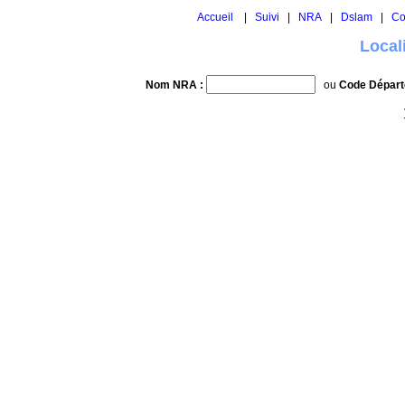
Accueil
|
Suivi
|
NRA
|
Dslam
|
Co
Local
Nom NRA :
ou
Code Départ