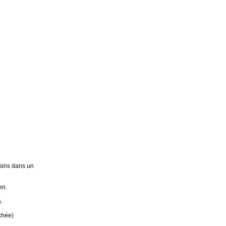
sins dans un
en.
.
chée)