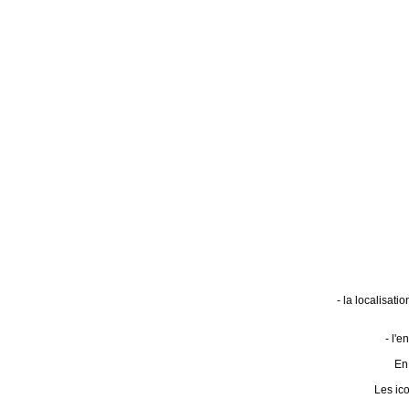
- la localisat
- l'
En 
Les ic