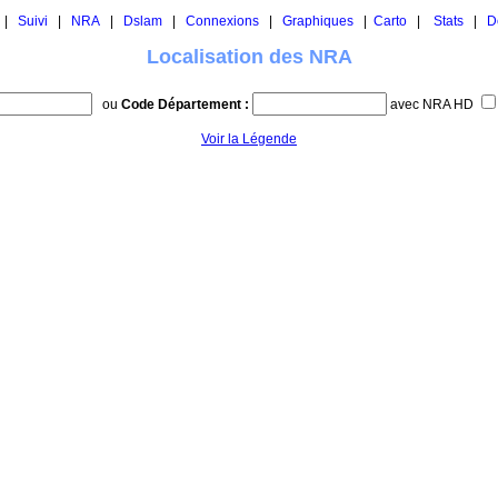
|
Suivi
|
NRA
|
Dslam
|
Connexions
|
Graphiques
|
Carto
|
Stats
|
D
Localisation des NRA
ou
Code Département :
avec NRA HD
Voir la Légende