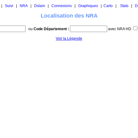
|
Suivi
|
NRA
|
Dslam
|
Connexions
|
Graphiques
|
Carto
|
Stats
|
D
Localisation des NRA
ou
Code Département :
avec NRA HD
Voir la Légende