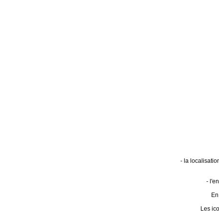
- la localisat
- l'
En 
Les ic