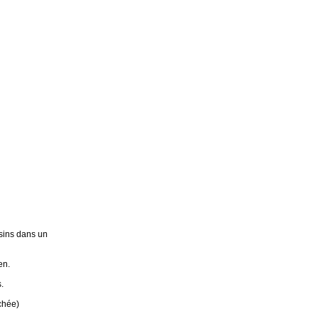
sins dans un
en.
.
chée)