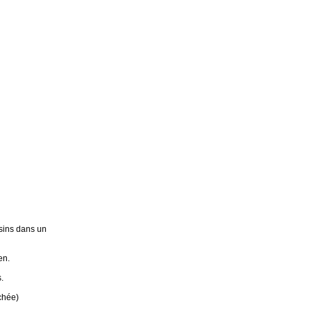
sins dans un
en.
.
chée)