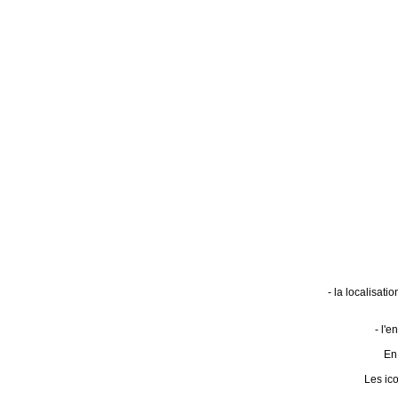
- la localisat
- l'
En 
Les ic