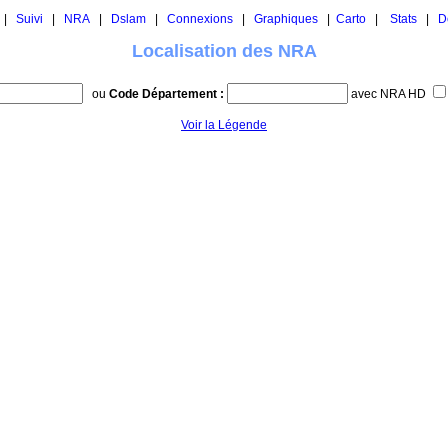
|
Suivi
|
NRA
|
Dslam
|
Connexions
|
Graphiques
|
Carto
|
Stats
|
D
Localisation des NRA
ou
Code Département :
avec NRA HD
Voir la Légende