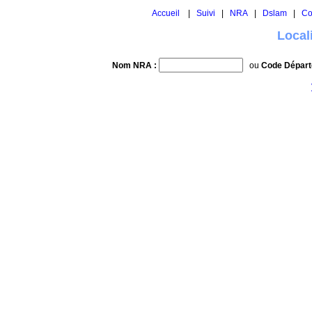
Accueil
|
Suivi
|
NRA
|
Dslam
|
Co
Local
Nom NRA :
ou
Code Départ