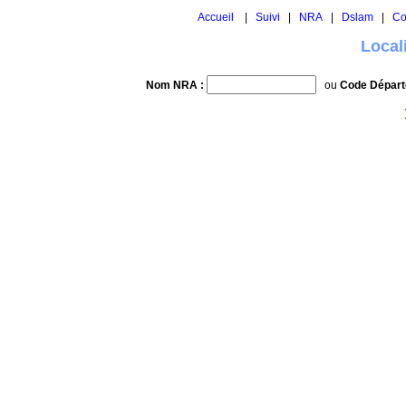
Accueil
|
Suivi
|
NRA
|
Dslam
|
Co
Local
Nom NRA :
ou
Code Départ