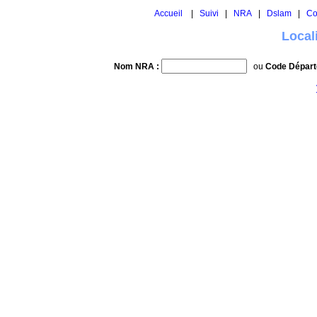
Accueil
|
Suivi
|
NRA
|
Dslam
|
Co
Local
Nom NRA :
ou
Code Départ