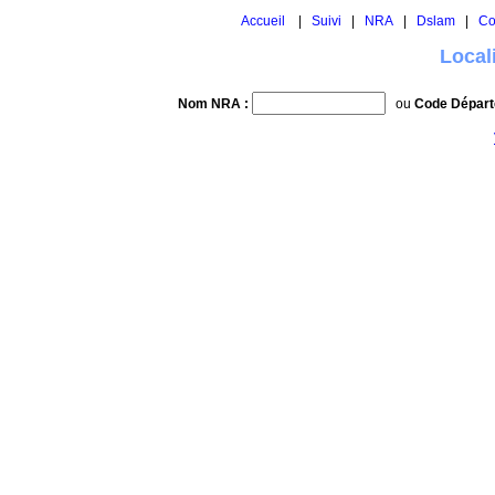
Accueil
|
Suivi
|
NRA
|
Dslam
|
Co
Local
Nom NRA :
ou
Code Départ