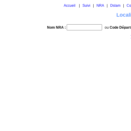
Accueil
|
Suivi
|
NRA
|
Dslam
|
Co
Local
Nom NRA :
ou
Code Départ