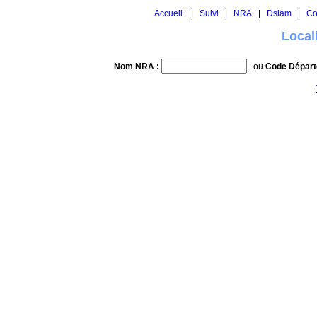
Accueil
|
Suivi
|
NRA
|
Dslam
|
Co
Local
Nom NRA :
ou
Code Départ