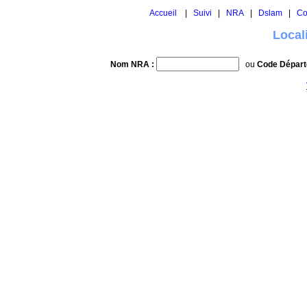
Accueil
|
Suivi
|
NRA
|
Dslam
|
Co
Local
Nom NRA :
ou
Code Départ