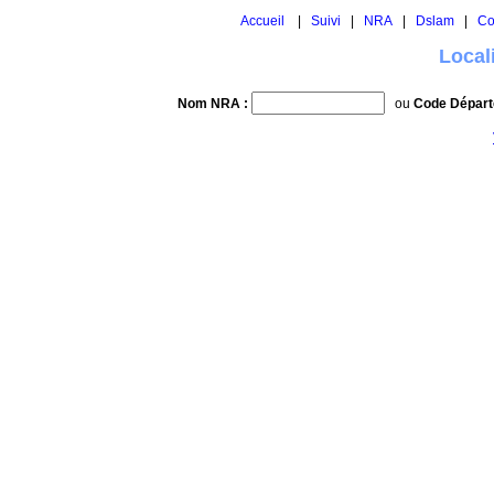
Accueil
|
Suivi
|
NRA
|
Dslam
|
Co
Local
Nom NRA :
ou
Code Départ