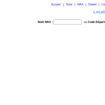
Accueil
|
Suivi
|
NRA
|
Dslam
|
Co
Local
Nom NRA :
ou
Code Départ