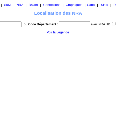
|
Suivi
|
NRA
|
Dslam
|
Connexions
|
Graphiques
|
Carto
|
Stats
|
D
Localisation des NRA
ou
Code Département :
avec NRA HD
Voir la Légende