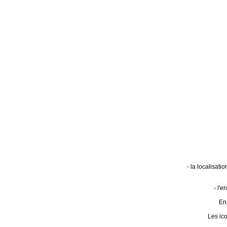
- la localisat
- l'
En 
Les ic