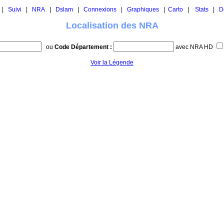
|
Suivi
|
NRA
|
Dslam
|
Connexions
|
Graphiques
|
Carto
|
Stats
|
D
Localisation des NRA
ou
Code Département :
avec NRA HD
Voir la Légende