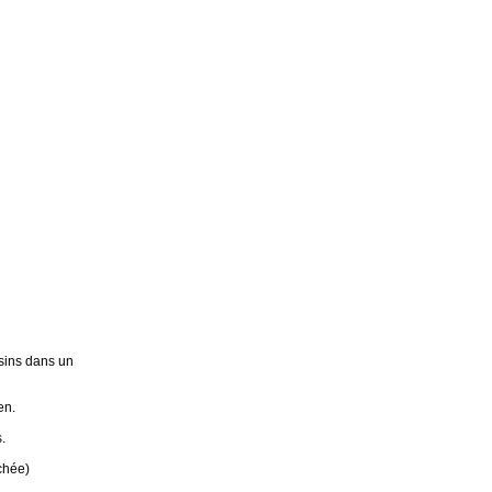
sins dans un
en.
.
chée)