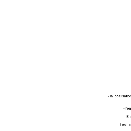
- la localisat
- l'
En 
Les ic