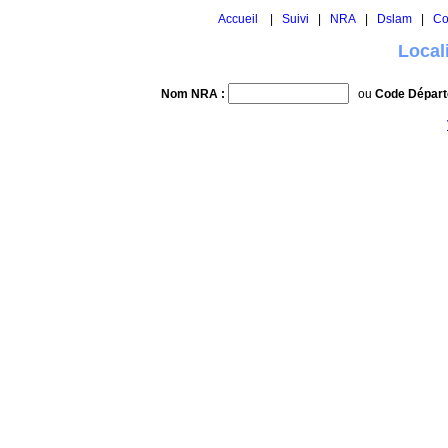
Accueil
|
Suivi
|
NRA
|
Dslam
|
Co
Local
Nom NRA :
ou
Code Départ