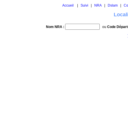
Accueil
|
Suivi
|
NRA
|
Dslam
|
Co
Local
Nom NRA :
ou
Code Départ