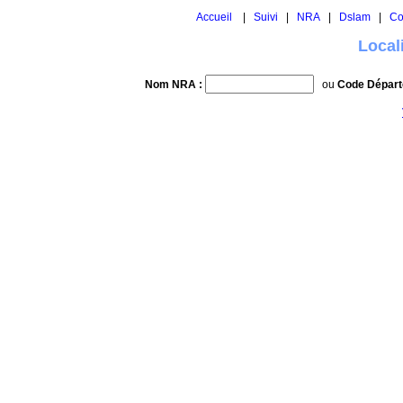
Accueil
|
Suivi
|
NRA
|
Dslam
|
Co
Local
Nom NRA :
ou
Code Départ