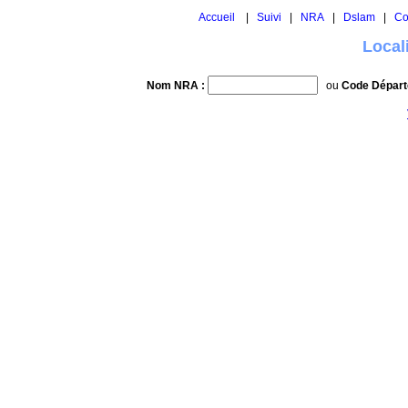
Accueil
|
Suivi
|
NRA
|
Dslam
|
Co
Local
Nom NRA :
ou
Code Départ