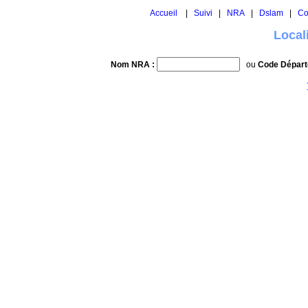
Accueil
|
Suivi
|
NRA
|
Dslam
|
Co
Local
Nom NRA :
ou
Code Départ