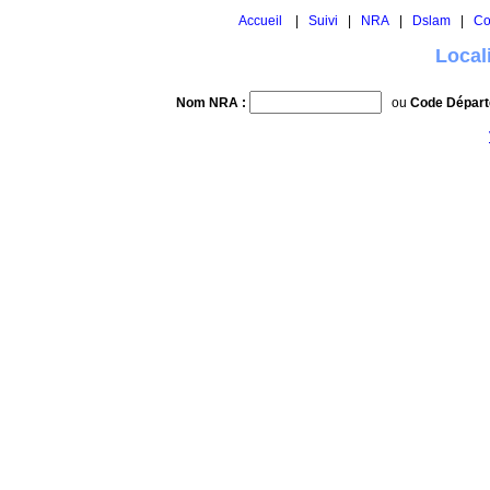
Accueil
|
Suivi
|
NRA
|
Dslam
|
Co
Local
Nom NRA :
ou
Code Départ