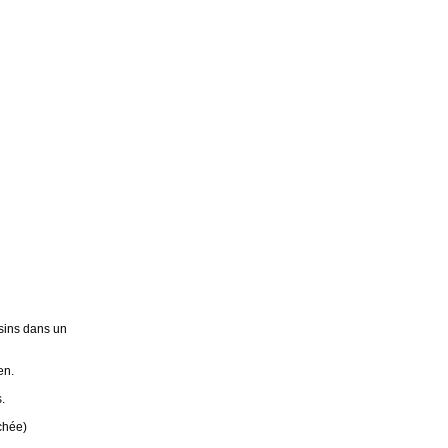
sins dans un
en.
.
chée)