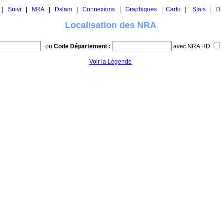
|
Suivi
|
NRA
|
Dslam
|
Connexions
|
Graphiques
|
Carto
|
Stats
|
D
Localisation des NRA
ou
Code Département :
avec NRA HD
Voir la Légende