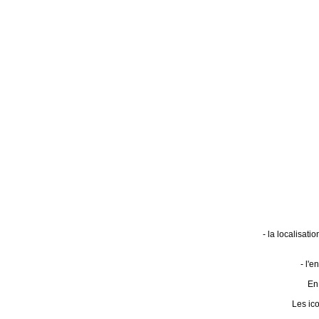
- la localisat
- l'
En 
Les ic