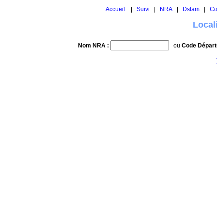
Accueil
|
Suivi
|
NRA
|
Dslam
|
Co
Local
Nom NRA :
ou
Code Départ