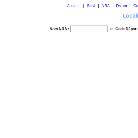
Accueil
|
Suivi
|
NRA
|
Dslam
|
Co
Local
Nom NRA :
ou
Code Départ