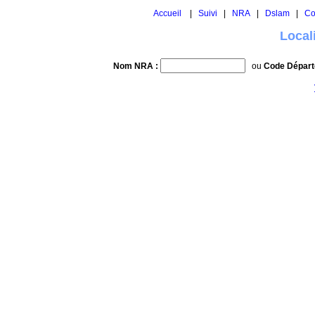
Accueil
|
Suivi
|
NRA
|
Dslam
|
Co
Local
Nom NRA :
ou
Code Départ