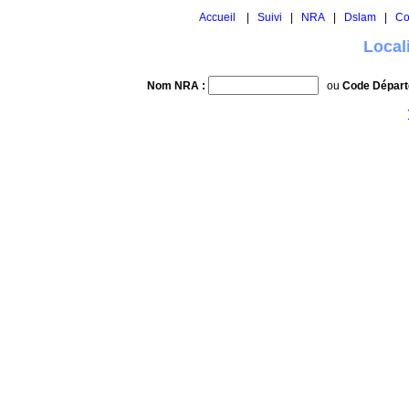
Accueil
|
Suivi
|
NRA
|
Dslam
|
Co
Local
Nom NRA :
ou
Code Départ