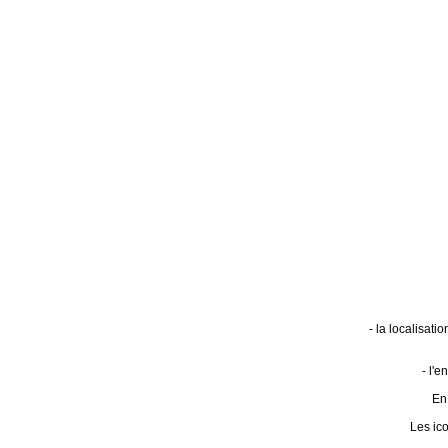
- la localisat
- l'
En 
Les ic