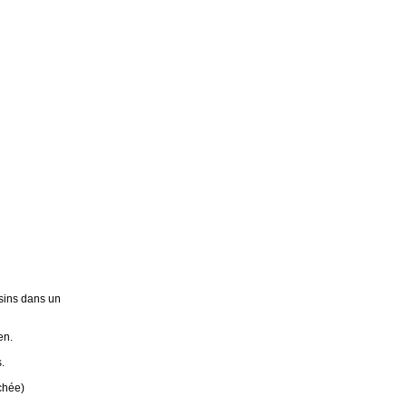
sins dans un
en.
.
chée)