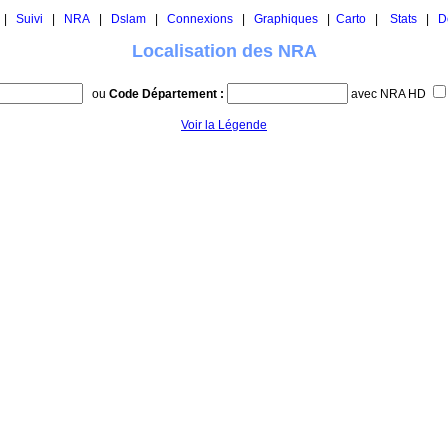
|
Suivi
|
NRA
|
Dslam
|
Connexions
|
Graphiques
|
Carto
|
Stats
|
D
Localisation des NRA
ou
Code Département :
avec NRA HD
Voir la Légende