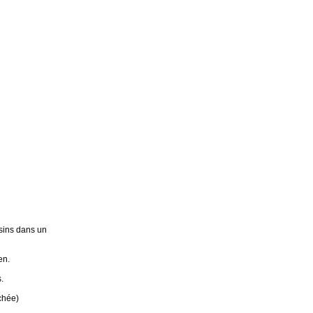
sins dans un
en.
.
chée)