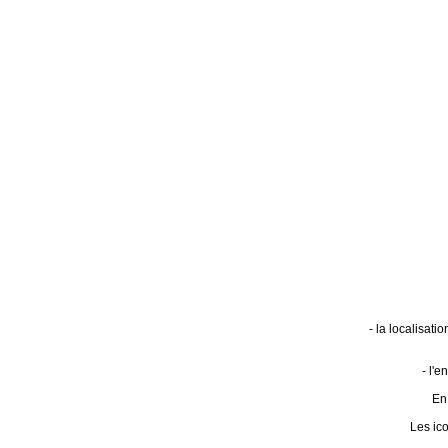
- la localisat
- l'
En 
Les ic