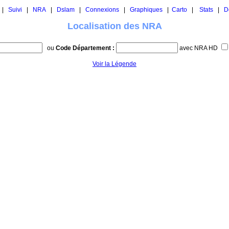
|
Suivi
|
NRA
|
Dslam
|
Connexions
|
Graphiques
|
Carto
|
Stats
|
D
Localisation des NRA
ou
Code Département :
avec NRA HD
Voir la Légende