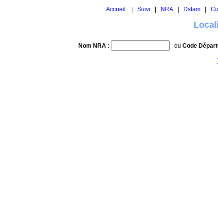
Accueil
|
Suivi
|
NRA
|
Dslam
|
Co
Local
Nom NRA :
ou
Code Départ