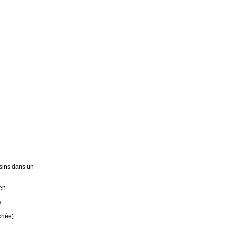
sins dans un
en.
.
chée)