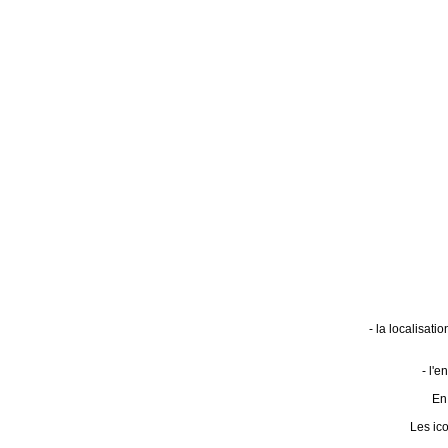
- la localisat
- l'
En 
Les ic