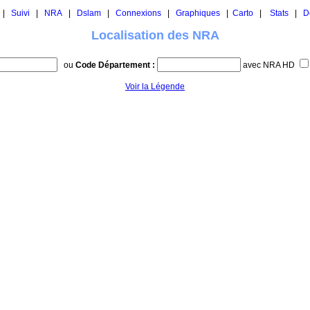
|
Suivi
|
NRA
|
Dslam
|
Connexions
|
Graphiques
|
Carto
|
Stats
|
D
Localisation des NRA
ou
Code Département :
avec NRA HD
Voir la Légende