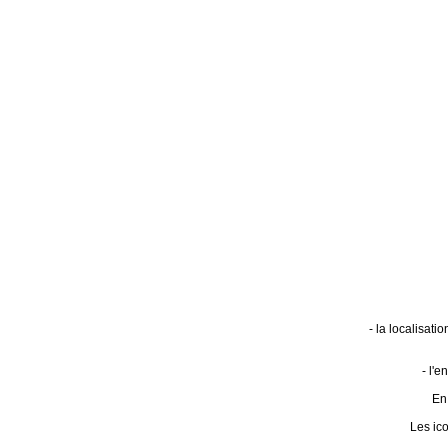
- la localisat
- l'
En 
Les ic