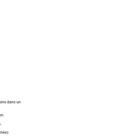
sins dans un
en.
.
chée)