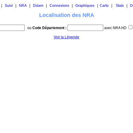
|
Suivi
|
NRA
|
Dslam
|
Connexions
|
Graphiques
|
Carto
|
Stats
|
D
Localisation des NRA
ou
Code Département :
avec NRA HD
Voir la Légende