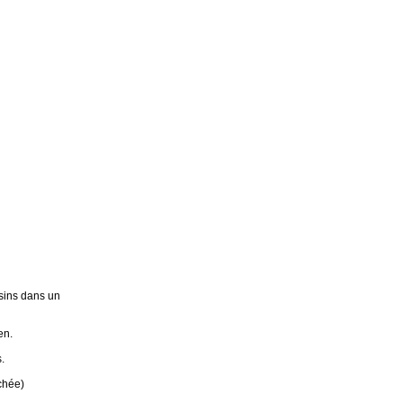
sins dans un
en.
.
chée)