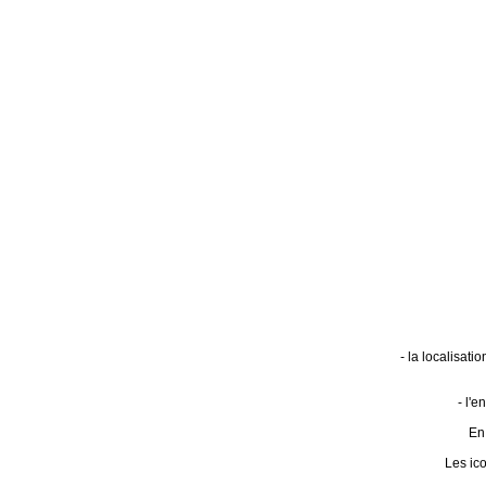
- la localisat
- l'
En 
Les ic