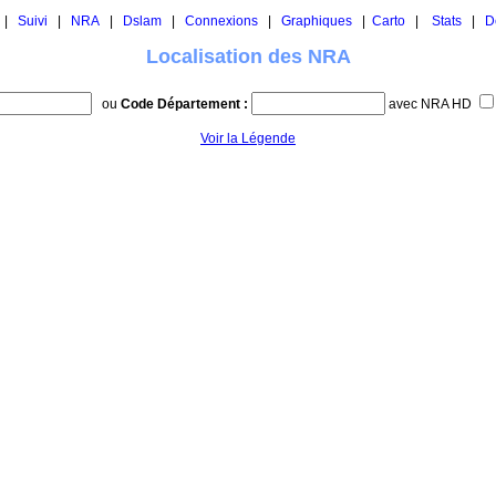
|
Suivi
|
NRA
|
Dslam
|
Connexions
|
Graphiques
|
Carto
|
Stats
|
D
Localisation des NRA
ou
Code Département :
avec NRA HD
Voir la Légende