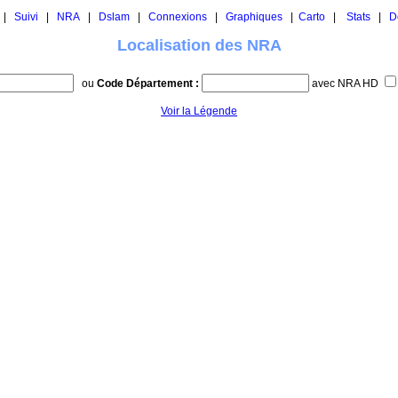
|
Suivi
|
NRA
|
Dslam
|
Connexions
|
Graphiques
|
Carto
|
Stats
|
D
Localisation des NRA
ou
Code Département :
avec NRA HD
Voir la Légende