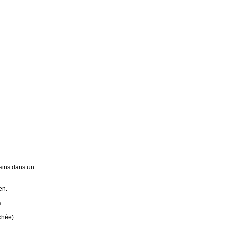
sins dans un
en.
.
chée)