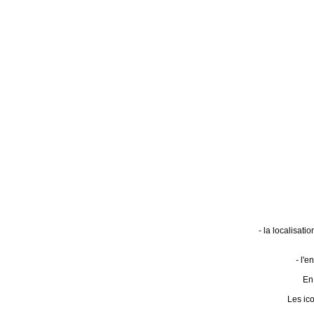
- la localisat
- l'
En 
Les ic