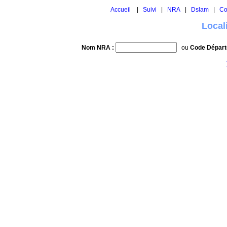
Accueil
|
Suivi
|
NRA
|
Dslam
|
Co
Local
Nom NRA :
ou
Code Départ