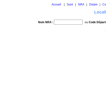
Accueil
|
Suivi
|
NRA
|
Dslam
|
Co
Local
Nom NRA :
ou
Code Départ