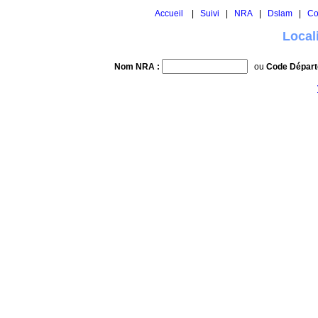
Accueil
|
Suivi
|
NRA
|
Dslam
|
Co
Local
Nom NRA :
ou
Code Départ