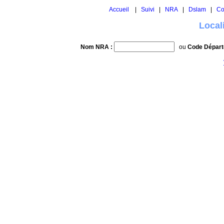
Accueil
|
Suivi
|
NRA
|
Dslam
|
Co
Local
Nom NRA :
ou
Code Départ