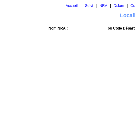
Accueil
|
Suivi
|
NRA
|
Dslam
|
Co
Local
Nom NRA :
ou
Code Départ