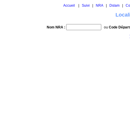
Accueil
|
Suivi
|
NRA
|
Dslam
|
Co
Local
Nom NRA :
ou
Code Départ