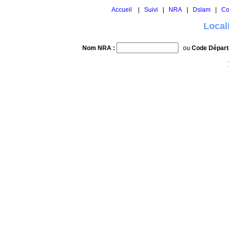
Accueil
|
Suivi
|
NRA
|
Dslam
|
Co
Local
Nom NRA :
ou
Code Départ