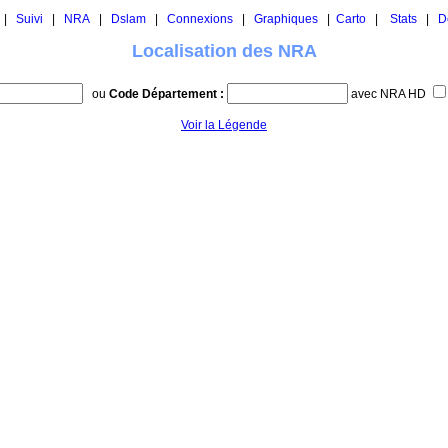
|
Suivi
|
NRA
|
Dslam
|
Connexions
|
Graphiques
|
Carto
|
Stats
|
D
Localisation des NRA
ou
Code Département :
avec NRA HD
Voir la Légende