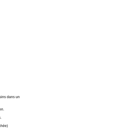
sins dans un
en.
.
chée)