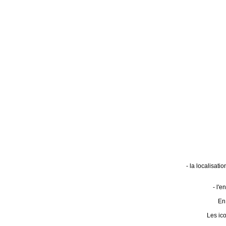
- la localisat
- l'
En 
Les ic