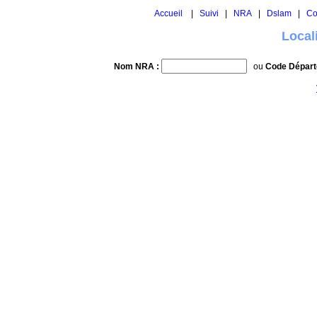
Accueil
|
Suivi
|
NRA
|
Dslam
|
Co
Local
Nom NRA :
ou
Code Départ