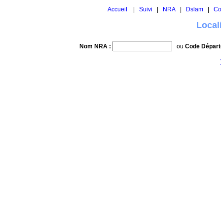
Accueil
|
Suivi
|
NRA
|
Dslam
|
Co
Local
Nom NRA :
ou
Code Départ