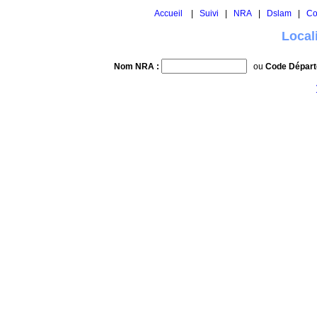
Accueil
|
Suivi
|
NRA
|
Dslam
|
Co
Local
Nom NRA :
ou
Code Départ