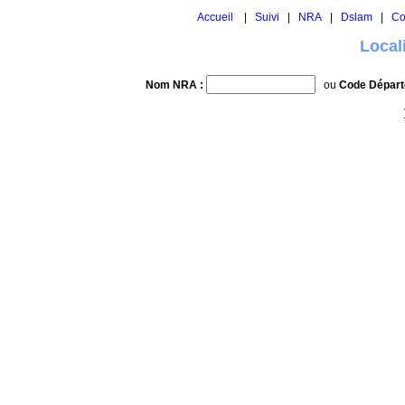
Accueil
|
Suivi
|
NRA
|
Dslam
|
Co
Local
Nom NRA :
ou
Code Départ