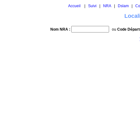
Accueil
|
Suivi
|
NRA
|
Dslam
|
Co
Local
Nom NRA :
ou
Code Départ