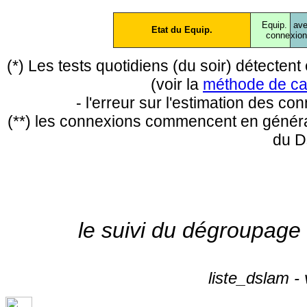
Equip.
ave
Etat du Equip.
conne
xio
(*) Les tests quotidiens (du soir) détecte
(voir la
méthode de ca
- l'erreur sur l'estimation des c
(**) les connexions commencent en général
du D
le suivi du dégroupage
liste_dslam -