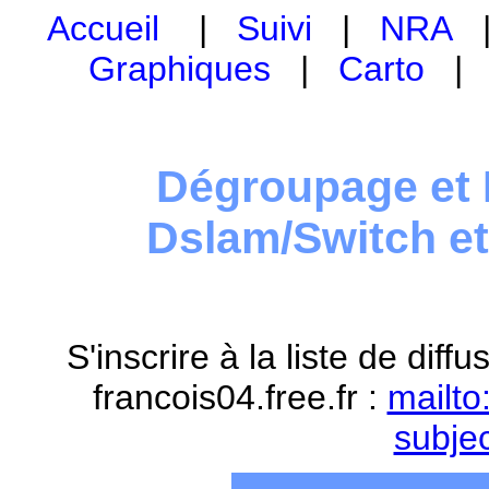
Accueil
|
Suivi
|
NRA
Graphiques
|
Carto
Dégroupage et 
Dslam/Switch e
S'inscrire à la liste de dif
francois04.free.fr :
mailto
subje