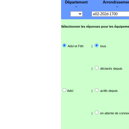
Département
Arrondisseme
--
--
Sélectionner les réponses pour les équipeme
Adsl et Ftth
|
tous
|
déclarés depuis
Adsl
|
actifs depuis
|
en attente de connex