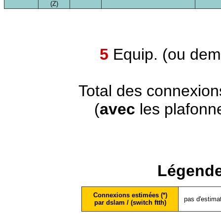
(Z)
5
Equip. (ou demi
Total des connexion
(
avec
les plafonn
Légende
Connexions estimées (*)
pas d'estima
par dslam / (switch ftth)