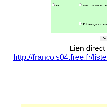
Ftth
|
avec connexions de
|
Dslam migrés v1=>v
Lien direct
http://francois04.free.fr/l